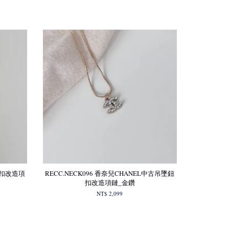
古鈕扣改造項
RECC.NECK096 香奈兒CHANEL中古吊墜鈕
扣改造項鏈_金鑽
NT$ 2,099