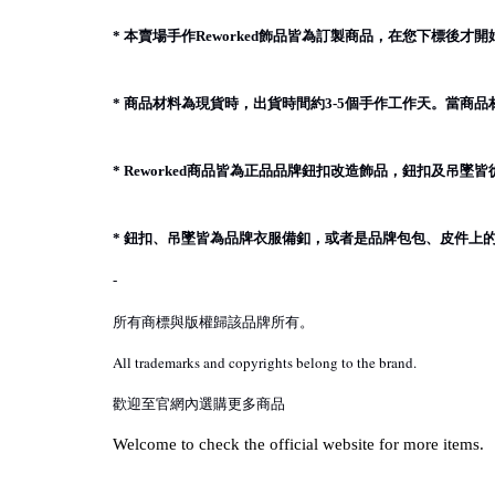
本賣場手作
飾品皆為訂製商品，在您下標後才開
*
Reworked
商品材料為現貨時，出貨時間約
個手作工作天。當商品
*
3-5
商品皆為正品品牌鈕扣改造飾品，鈕扣及吊墜皆
* Reworked
鈕扣、吊墜皆為品牌衣服備釦，或者是品牌包包、皮件上
*
-
所有商標與版權歸該品牌所有。
All trademarks and copyrights belong to the brand.
歡迎至官網內選購更多商品
Welcome to check the official website for more items.