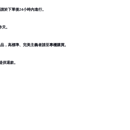
必請於下單後
小時內進行。
24
作天。
產品，高標準、完美主義者請至專櫃購買。
提供退款。