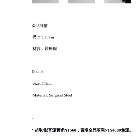
產品詳情
·尺寸：17cm
·材質：醫療鋼
Details
·
Size: 17mm
·
Material: Surgical Steel
-
超取
郵寄運費皆
，賣場全品項滿
免運。
*
/
NT$60
NT$4000