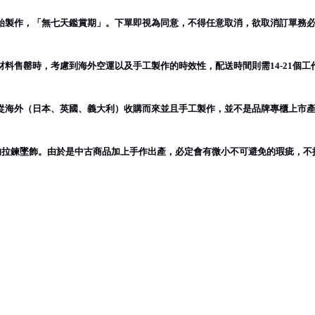
始製作，「無七天鑑賞期」。下單即視為同意，不得任意取消，欲取消訂單務
材料售罄時，考慮到海外空運以及手工製作的時效性，配送時間則需
個工
14-21
從海外（日本、英國、義大利）收購而來並且手工製作，並不是品牌專櫃上市
的拉鍊墜飾。由於是中古商品加上手作出產，必定會有微小不可避免的瑕疵，不