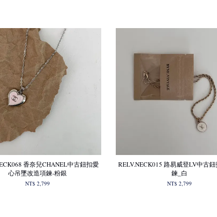
NECK068 香奈兒CHANEL中古鈕扣愛
RELV.NECK015 路易威登LV中
心吊墜改造項鍊-粉銀
鍊_白
NT$ 2,799
NT$ 2,799