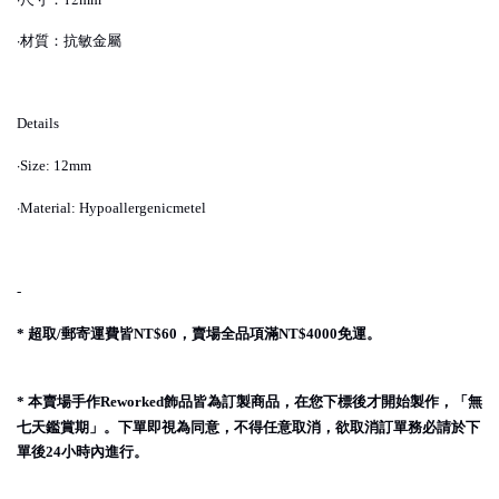
·材質：抗敏金屬
Details
·
Size: 12mm
·
Material: Hypoallergenicmetel
-
超取
郵寄運費皆
，賣場全品項滿
免運。
*
/
NT$60
NT$4000
本賣場手作
飾品皆為訂製商品，在您下標後才開始製作，「無
*
Reworked
七天鑑賞期」。下單即視為同意，不得任意取消，欲取消訂單務必請於下
單後
小時內進行。
24