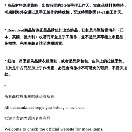
商品材料為現貨時，出貨時間約
個手作工作天。當商品材料售罄時，
*
3-5
考慮到海外空運以及手工製作的時效性，配送時間則需
個工作天。
14-21
商品皆為正品品牌鈕扣改造飾品，鈕扣及吊墜皆從海外（日
* Reworked
本、英國、義大利）收購而來並且手工製作，並不是品牌專櫃上市產品，
高標準、完美主義者請至專櫃購買。
鈕扣、吊墜皆為品牌衣服備釦，或者是品牌包包、皮件上的拉鍊墜飾。
*
由於是中古商品加上手作出產，必定會有微小不可避免的瑕疵，不提供退
款。
-
所有商標與版權歸該品牌所有。
All trademarks and copyrights belong to the brand.
歡迎至官網內選購更多商品
Welcome to check the official website for more items.