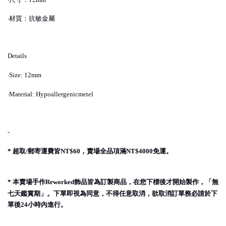
·材質：抗敏金屬
Details
·
Size: 12mm
·
Material: Hypoallergenicmetel
-
超取
郵寄運費皆
，賣場全品項滿
免運。
*
/
NT$60
NT$4000
本賣場手作
飾品皆為訂製商品，在您下標後才開始製作，「無
*
Reworked
七天鑑賞期」。下單即視為同意，不得任意取消，欲取消訂單務必請於下
單後
小時內進行。
24