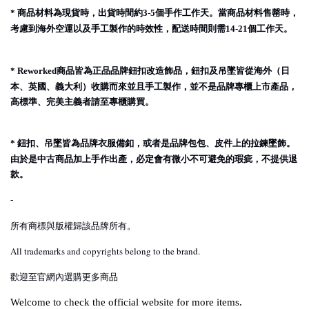
商品材料為現貨時，出貨時間約
個手作工作天。當商品材料售罄時，
*
3-5
考慮到海外空運以及手工製作的時效性，配送時間則需
個工作天。
14-21
商品皆為正品品牌鈕扣改造飾品，鈕扣及吊墜皆從海外（日
* Reworked
本、英國、義大利）收購而來並且手工製作，並不是品牌專櫃上市產品，
高標準、完美主義者請至專櫃購買。
鈕扣、吊墜皆為品牌衣服備釦，或者是品牌包包、皮件上的拉鍊墜飾。
*
由於是中古商品加上手作出產，必定會有微小不可避免的瑕疵，不提供退
款。
-
所有商標與版權歸該品牌所有。
All trademarks and copyrights belong to the brand.
歡迎至官網內選購更多商品
Welcome to check the official website for more items.