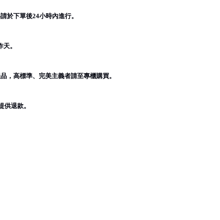
必請於下單後
小時內進行。
24
作天。
產品，高標準、完美主義者請至專櫃購買。
提供退款。