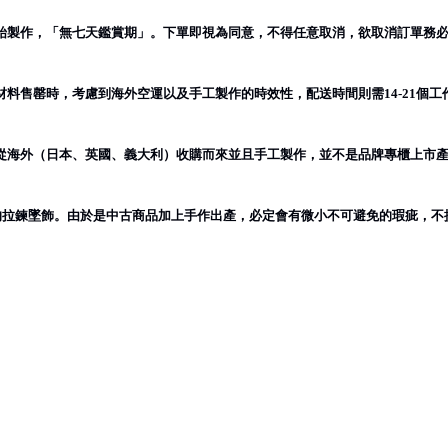
始製作，「無七天鑑賞期」。下單即視為同意，不得任意取消，欲取消訂單務
材料售罄時，考慮到海外空運以及手工製作的時效性，配送時間則需
個工
14-21
從海外（日本、英國、義大利）收購而來並且手工製作，並不是品牌專櫃上市
的拉鍊墜飾。由於是中古商品加上手作出產，必定會有微小不可避免的瑕疵，不