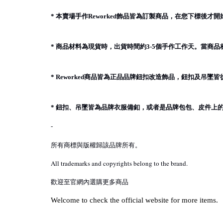
本賣場手作
飾品皆為訂製商品，在您下標後才開
*
Reworked
商品材料為現貨時，出貨時間約
個手作工作天。當商品
*
3-5
商品皆為正品品牌鈕扣改造飾品，鈕扣及吊墜皆
* Reworked
鈕扣、吊墜皆為品牌衣服備釦，或者是品牌包包、皮件上
*
-
所有商標與版權歸該品牌所有。
All trademarks and copyrights belong to the brand.
歡迎至官網內選購更多商品
Welcome to check the official website for more items.