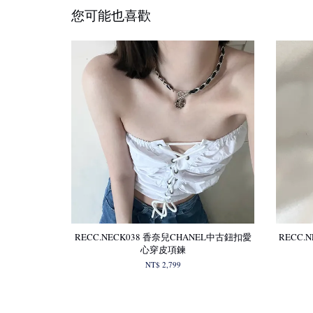
您可能也喜歡
RECC.NECK038 香奈兒CHANEL中古鈕扣愛
RECC.
心穿皮項鍊
NT$ 2,799