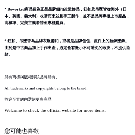
商品皆為正品品牌鈕扣改造飾品，鈕扣及吊墜皆從海外（日
* Reworked
本、英國、義大利）收購而來並且手工製作，並不是品牌專櫃上市產品，
高標準、完美主義者請至專櫃購買。
鈕扣、吊墜皆為品牌衣服備釦，或者是品牌包包、皮件上的拉鍊墜飾。
*
由於是中古商品加上手作出產，必定會有微小不可避免的瑕疵，不提供退
款。
-
所有商標與版權歸該品牌所有。
All trademarks and copyrights belong to the brand.
歡迎至官網內選購更多商品
Welcome to check the official website for more items.
您可能也喜歡