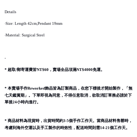
Details
·
Size: Length 42cm,Pendant 19mm
·
Material: Surgical Steel
-
超取
郵寄運費皆
，賣場全品項滿
免運。
*
/
NT$60
NT$4000
本賣場手作
飾品皆為訂製商品，在您下標後才開始製作，「無
*
Reworked
七天鑑賞期」。下單即視為同意，不得任意取消，欲取消訂單務必請於下
單後
小時內進行。
24
商品材料為現貨時，出貨時間約
個手作工作天。當商品材料售罄時，
*
3-5
考慮到海外空運以及手工製作的時效性，配送時間則需
個工作天。
14-21