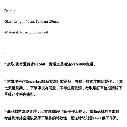
Details
·
Size: Length 45cm, Pendant 20mm
·
Material: Rose gold vermeil
-
超取
郵寄運費皆
，賣場全品項滿
免運。
*
/
NT$60
NT$4000
本賣場手作
飾品皆為訂製商品，在您下標後才開始製作，「無
*
Reworked
七天鑑賞期」。下單即視為同意，不得任意取消，欲取消訂單務必請於下
單後
小時內進行。
24
商品材料為現貨時，出貨時間約
個手作工作天。當商品材料售罄時，
*
3-5
考慮到海外空運以及手工製作的時效性，配送時間則需
個工作天。
14-21