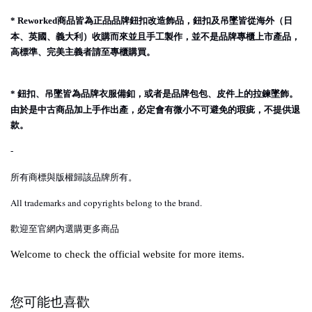
商品皆為正品品牌鈕扣改造飾品，鈕扣及吊墜皆從海外（日
* Reworked
本、英國、義大利）收購而來並且手工製作，並不是品牌專櫃上市產品，
高標準、完美主義者請至專櫃購買。
鈕扣、吊墜皆為品牌衣服備釦，或者是品牌包包、皮件上的拉鍊墜飾。
*
由於是中古商品加上手作出產，必定會有微小不可避免的瑕疵，不提供退
款。
-
所有商標與版權歸該品牌所有。
All trademarks and copyrights belong to the brand.
歡迎至官網內選購更多商品
Welcome to check the official website for more items.
您可能也喜歡