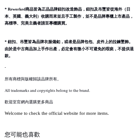
商品皆為正品品牌鈕扣改造飾品，鈕扣及吊墜皆從海外（日
* Reworked
本、英國、義大利）收購而來並且手工製作，並不是品牌專櫃上市產品，
高標準、完美主義者請至專櫃購買。
鈕扣、吊墜皆為品牌衣服備釦，或者是品牌包包、皮件上的拉鍊墜飾。
*
由於是中古商品加上手作出產，必定會有微小不可避免的瑕疵，不提供退
款。
-
所有商標與版權歸該品牌所有。
All trademarks and copyrights belong to the brand.
歡迎至官網內選購更多商品
Welcome to check the official website for more items.
您可能也喜歡