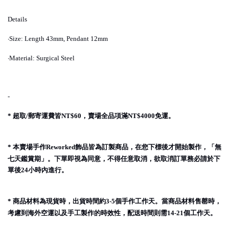
Details
·
Size: Length 43mm, Pendant 12mm
·
Material: Surgical Steel
-
超取
郵寄運費皆
，賣場全品項滿
免運。
*
/
NT$60
NT$4000
本賣場手作
飾品皆為訂製商品，在您下標後才開始製作，「無
*
Reworked
七天鑑賞期」。下單即視為同意，不得任意取消，欲取消訂單務必請於下
單後
小時內進行。
24
商品材料為現貨時，出貨時間約
個手作工作天。當商品材料售罄時，
*
3-5
考慮到海外空運以及手工製作的時效性，配送時間則需
個工作天。
14-21