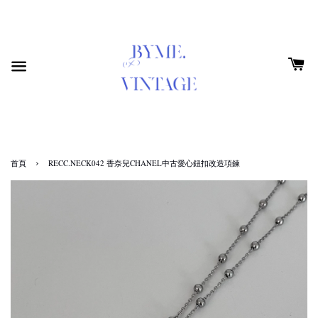
›
首頁
RECC.NECK042 香奈兒CHANEL中古愛心鈕扣改造項鍊