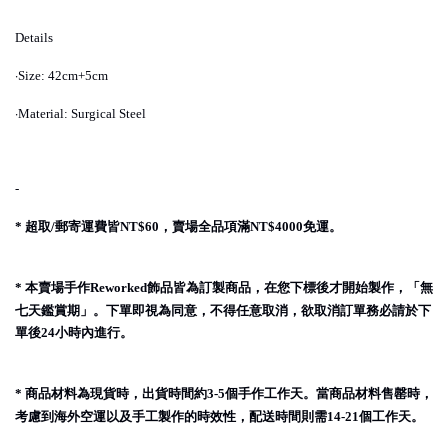
Details
·
Size: 42cm+5cm
·
Material: Surgical Steel
-
超取
郵寄運費皆
，賣場全品項滿
免運。
*
/
NT$60
NT$4000
本賣場手作
飾品皆為訂製商品，在您下標後才開始製作，「無
*
Reworked
七天鑑賞期」。下單即視為同意，不得任意取消，欲取消訂單務必請於下
單後
小時內進行。
24
商品材料為現貨時，出貨時間約
個手作工作天。當商品材料售罄時，
*
3-5
考慮到海外空運以及手工製作的時效性，配送時間則需
個工作天。
14-21