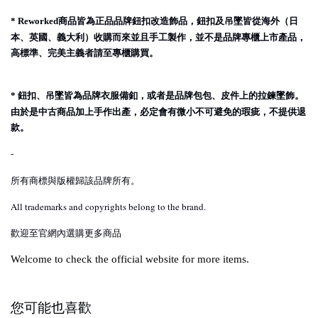
商品皆為正品品牌鈕扣改造飾品，鈕扣及吊墜皆從海外（日
* Reworked
本、英國、義大利）收購而來並且手工製作，並不是品牌專櫃上市產品，
高標準、完美主義者請至專櫃購買。
鈕扣、吊墜皆為品牌衣服備釦，或者是品牌包包、皮件上的拉鍊墜飾。
*
由於是中古商品加上手作出產，必定會有微小不可避免的瑕疵，不提供退
款。
-
所有商標與版權歸該品牌所有。
All trademarks and copyrights belong to the brand.
歡迎至官網內選購更多商品
Welcome to check the official website for more items.
您可能也喜歡