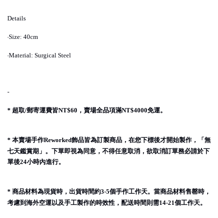
Details
·
Size: 40cm
·
Material: Surgical Steel
-
超取
郵寄運費皆
，賣場全品項滿
免運。
*
/
NT$60
NT$4000
本賣場手作
飾品皆為訂製商品，在您下標後才開始製作，「無
*
Reworked
七天鑑賞期」。下單即視為同意，不得任意取消，欲取消訂單務必請於下
單後
小時內進行。
24
商品材料為現貨時，出貨時間約
個手作工作天。當商品材料售罄時，
*
3-5
考慮到海外空運以及手工製作的時效性，配送時間則需
個工作天。
14-21