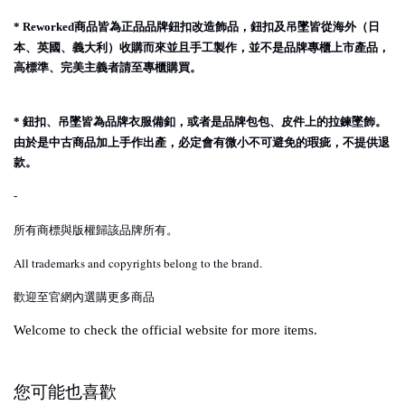
商品皆為正品品牌鈕扣改造飾品，鈕扣及吊墜皆從海外（日
* Reworked
本、英國、義大利）收購而來並且手工製作，並不是品牌專櫃上市產品，
高標準、完美主義者請至專櫃購買。
鈕扣、吊墜皆為品牌衣服備釦，或者是品牌包包、皮件上的拉鍊墜飾。
*
由於是中古商品加上手作出產，必定會有微小不可避免的瑕疵，不提供退
款。
-
所有商標與版權歸該品牌所有。
All trademarks and copyrights belong to the brand.
歡迎至官網內選購更多商品
Welcome to check the official website for more items.
您可能也喜歡