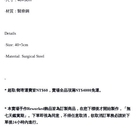
·材質：醫療鋼
Details
·
Size: 40+5cm
·
Material: Surgical Steel
-
超取
郵寄運費皆
，賣場全品項滿
免運。
*
/
NT$60
NT$4000
本賣場手作
飾品皆為訂製商品，在您下標後才開始製作，「無
*
Reworked
七天鑑賞期」。下單即視為同意，不得任意取消，欲取消訂單務必請於下
單後
小時內進行。
24