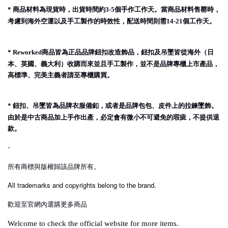
商品材料為現貨時，出貨時間約
個手作工作天。當商品材料售罄時，
*
3-5
考慮到海外空運以及手工製作的時效性，配送時間則需
個工作天。
14-21
商品皆為正品品牌鈕扣改造飾品，鈕扣及吊墜皆從海外（日
* Reworked
本、英國、義大利）收購而來並且手工製作，並不是品牌專櫃上市產品，
高標準、完美主義者請至專櫃購買。
鈕扣、吊墜皆為品牌衣服備釦，或者是品牌包包、皮件上的拉鍊墜飾。
*
由於是中古商品加上手作出產，必定會有微小不可避免的瑕疵，不提供退
款。
-
所有商標與版權歸該品牌所有。
All trademarks and copyrights belong to the brand.
歡迎至官網內選購更多商品
Welcome to check the official website for more items.