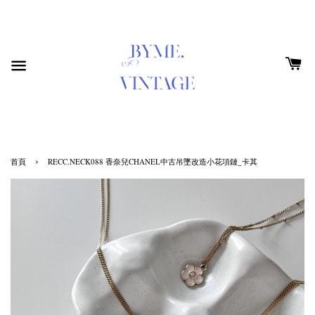
›
首頁
RECC.NECK088 香奈兒CHANEL中古吊墜改造小花項鏈_卡其