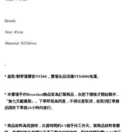
Details
·
Size: 45cm
·
Material: 925Silver
-
超取
郵寄運費皆
，賣場全品項滿
免運。
*
/
NT$60
NT$4000
本賣場手作
飾品皆為訂製商品，在您下標後才開始製作，
*
Reworked
「無七天鑑賞期」。下單即視為同意，不得任意取消，欲取消訂單務
必請於下單後
小時內進行。
24
商品材料為現貨時，出貨時間約
個手作工作天。當商品材料售罄
*
3-5