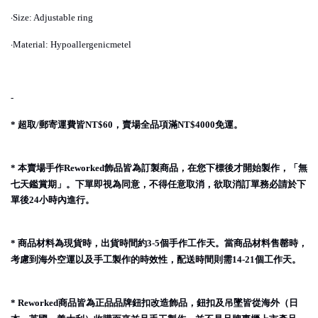
·
Size: Adjustable ring
·
Material: Hypoallergenicmetel
-
超取
郵寄運費皆
，賣場全品項滿
免運。
*
/
NT$60
NT$4000
本賣場手作
飾品皆為訂製商品，在您下標後才開始製作，「無
*
Reworked
七天鑑賞期」。下單即視為同意，不得任意取消，欲取消訂單務必請於下
單後
小時內進行。
24
商品材料為現貨時，出貨時間約
個手作工作天。當商品材料售罄時，
*
3-5
考慮到海外空運以及手工製作的時效性，配送時間則需
個工作天。
14-21
商品皆為正品品牌鈕扣改造飾品，鈕扣及吊墜皆從海外（日
* Reworked