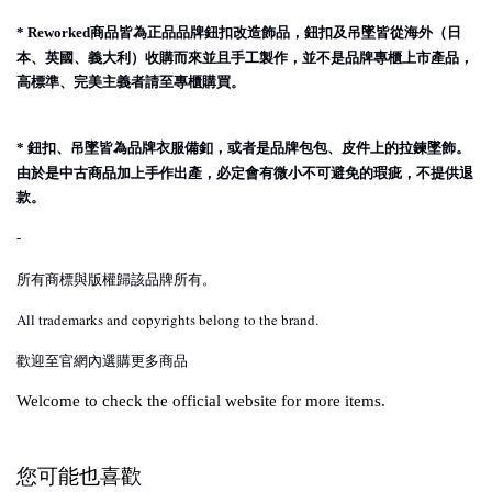
商品皆為正品品牌鈕扣改造飾品，鈕扣及吊墜皆從海外（日
* Reworked
本、英國、義大利）收購而來並且手工製作，並不是品牌專櫃上市產品，
高標準、完美主義者請至專櫃購買。
鈕扣、吊墜皆為品牌衣服備釦，或者是品牌包包、皮件上的拉鍊墜飾。
*
由於是中古商品加上手作出產，必定會有微小不可避免的瑕疵，不提供退
款。
-
所有商標與版權歸該品牌所有。
All trademarks and copyrights belong to the brand.
歡迎至官網內選購更多商品
Welcome to check the official website for more items.
您可能也喜歡