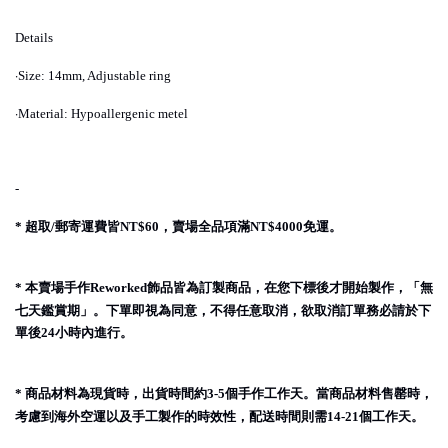
Details
·
Size: 14mm, Adjustable ring
·
Material: Hypoallergenic metel
-
超取
郵寄運費皆
，賣場全品項滿
免運。
*
/
NT$60
NT$4000
本賣場手作
飾品皆為訂製商品，在您下標後才開始製作，「無
*
Reworked
七天鑑賞期」。下單即視為同意，不得任意取消，欲取消訂單務必請於下
單後
小時內進行。
24
商品材料為現貨時，出貨時間約
個手作工作天。當商品材料售罄時，
*
3-5
考慮到海外空運以及手工製作的時效性，配送時間則需
個工作天。
14-21